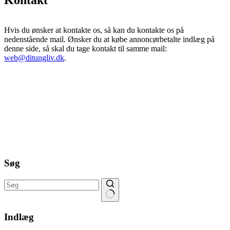
Hvis du ønsker at kontakte os, så kan du kontakte os på
nedenstående mail. Ønsker du at købe annoncørbetalte indlæg på
denne side, så skal du tage kontakt til samme mail:
web@ditungliv.dk
.
Søg
Ingen
resultater
Indlæg