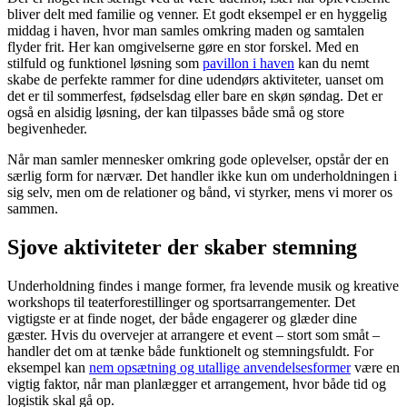
bliver delt med familie og venner. Et godt eksempel er en hyggelig
middag i haven, hvor man samles omkring maden og samtalen
flyder frit. Her kan omgivelserne gøre en stor forskel. Med en
stilfuld og funktionel løsning som
pavillon i haven
kan du nemt
skabe de perfekte rammer for dine udendørs aktiviteter, uanset om
det er til sommerfest, fødselsdag eller bare en skøn søndag. Det er
også en alsidig løsning, der kan tilpasses både små og store
begivenheder.
Når man samler mennesker omkring gode oplevelser, opstår der en
særlig form for nærvær. Det handler ikke kun om underholdningen i
sig selv, men om de relationer og bånd, vi styrker, mens vi morer os
sammen.
Sjove aktiviteter der skaber stemning
Underholdning findes i mange former, fra levende musik og kreative
workshops til teaterforestillinger og sportsarrangementer. Det
vigtigste er at finde noget, der både engagerer og glæder dine
gæster. Hvis du overvejer at arrangere et event – stort som småt –
handler det om at tænke både funktionelt og stemningsfuldt. For
eksempel kan
nem opsætning og utallige anvendelsesformer
være en
vigtig faktor, når man planlægger et arrangement, hvor både tid og
logistik skal gå op.