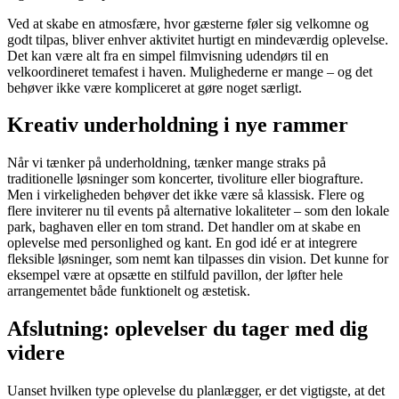
Ved at skabe en atmosfære, hvor gæsterne føler sig velkomne og
godt tilpas, bliver enhver aktivitet hurtigt en mindeværdig oplevelse.
Det kan være alt fra en simpel filmvisning udendørs til en
velkoordineret temafest i haven. Mulighederne er mange – og det
behøver ikke være kompliceret at gøre noget særligt.
Kreativ underholdning i nye rammer
Når vi tænker på underholdning, tænker mange straks på
traditionelle løsninger som koncerter, tivoliture eller biografture.
Men i virkeligheden behøver det ikke være så klassisk. Flere og
flere inviterer nu til events på alternative lokaliteter – som den lokale
park, baghaven eller en tom strand. Det handler om at skabe en
oplevelse med personlighed og kant. En god idé er at integrere
fleksible løsninger, som nemt kan tilpasses din vision. Det kunne for
eksempel være at opsætte en stilfuld pavillon, der løfter hele
arrangementet både funktionelt og æstetisk.
Afslutning: oplevelser du tager med dig
videre
Uanset hvilken type oplevelse du planlægger, er det vigtigste, at det