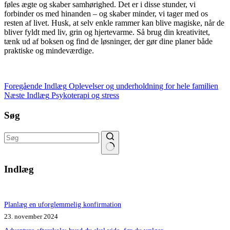
føles ægte og skaber samhørighed. Det er i disse stunder, vi
forbinder os med hinanden – og skaber minder, vi tager med os
resten af livet. Husk, at selv enkle rammer kan blive magiske, når de
bliver fyldt med liv, grin og hjertevarme. Så brug din kreativitet,
tænk ud af boksen og find de løsninger, der gør dine planer både
praktiske og mindeværdige.
Foregående
Indlæg
Oplevelser og underholdning for hele familien
Næste
Indlæg
Psykoterapi og stress
Søg
Ingen
resultater
Indlæg
Planlæg en uforglemmelig konfirmation
23. november 2024