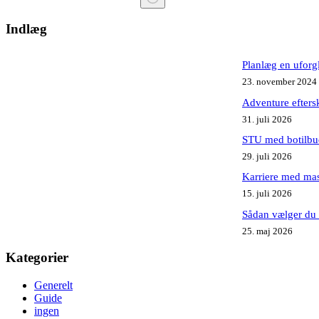
Ingen
resultater
Indlæg
Planlæg en uforg
23. november 2024
Adventure eftersk
31. juli 2026
STU med botilbud
29. juli 2026
Karriere med mas
15. juli 2026
Sådan vælger du d
25. maj 2026
Kategorier
Generelt
Guide
ingen