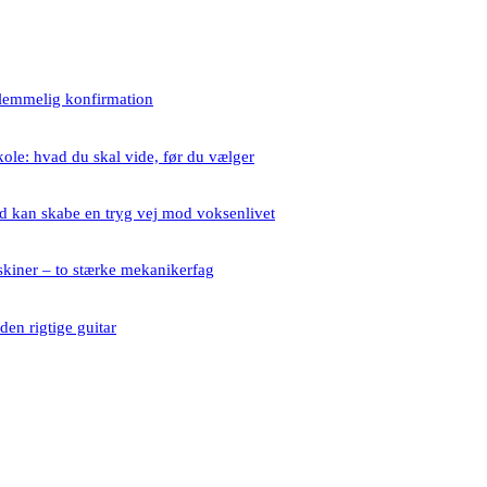
lemmelig konfirmation
ole: hvad du skal vide, før du vælger
 kan skabe en tryg vej mod voksenlivet
kiner – to stærke mekanikerfag
en rigtige guitar