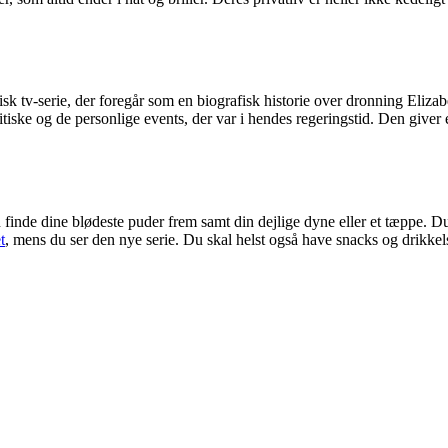
tv-serie, der foregår som en biografisk historie over dronning Elizabeth
litiske og de personlige events, der var i hendes regeringstid. Den give
an finde dine blødeste puder frem samt din dejlige dyne eller et tæppe. D
t
, mens du ser den nye serie. Du skal helst også have snacks og drikkelse