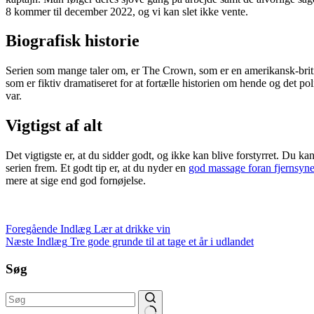
8 kommer til december 2022, og vi kan slet ikke vente.
Biografisk historie
Serien som mange taler om, er The Crown, som er en amerikansk-britisk 
som er fiktiv dramatiseret for at fortælle historien om hende og det po
var.
Vigtigst af alt
Det vigtigste er, at du sidder godt, og ikke kan blive forstyrret. Du k
serien frem. Et godt tip er, at du nyder en
god massage foran fjernsyne
mere at sige end god fornøjelse.
Foregående
Indlæg
Lær at drikke vin
Næste
Indlæg
Tre gode grunde til at tage et år i udlandet
Søg