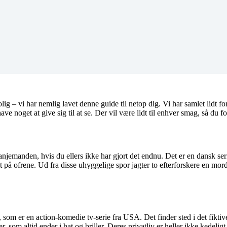
rolig – vi har nemlig lavet denne guide til netop dig. Vi har samlet lidt 
have noget at give sig til at se. Der vil være lidt til enhver smag, så du 
tanjemanden, hvis du ellers ikke har gjort det endnu. Det er en dansk s
 på ofrene. Ud fra disse uhyggelige spor jagter to efterforskere en mord
som er en action-komedie tv-serie fra USA. Det finder sted i det fiktive
 som altid ender i hat og briller. Deres privatliv er heller ikke kedelig