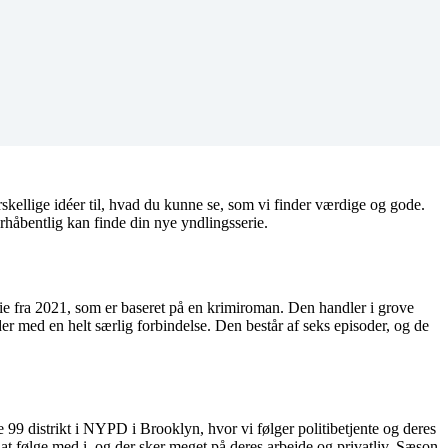
forskellige idéer til, hvad du kunne se, som vi finder værdige og gode.
forhåbentlig kan finde din nye yndlingsserie.
erie fra 2021, som er baseret på en krimiroman. Den handler i grove
er med en helt særlig forbindelse. Den består af seks episoder, og de
 99 distrikt i NYPD i Brooklyn, hvor vi følger politibetjente og deres
t at følge med i, og der sker meget på deres arbejde og privatliv. Sæson