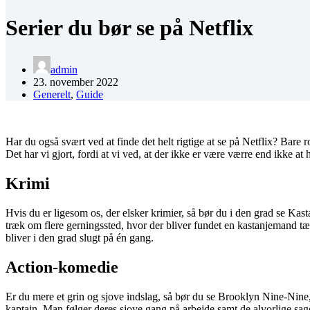
Serier du bør se på Netflix
admin
23. november 2022
Generelt
,
Guide
Har du også svært ved at finde det helt rigtige at se på Netflix? ­Bare 
Det har vi gjort, fordi at vi ved, at der ikke er være værre end ikke at 
Krimi
Hvis du er ligesom os, der elsker krimier, så bør du i den grad se Kas
træk om flere gerningssted, hvor der bliver fundet en kastanjemand tæt
bliver i den grad slugt på én gang.
Action-komedie
Er du mere et grin og sjove indslag, så bør du se Brooklyn Nine-Nine, 
kaptajn. Man følger deres sjove gang på arbejde samt de alvorlige sager,